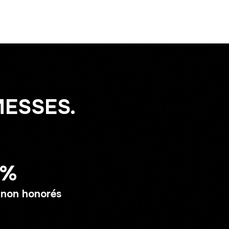
MESSES.
5%
 non honorés