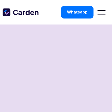
Whatsapp
Notre mission : Booster la
rentabilité de chaque
établissement de beauté.
Votre expertise mérite d’être valorisée à chaque
minute.
Carden réconcilie l’art du soin avec les impératifs de
rentabilité pour faire de votre établissement un
modèle de performance.