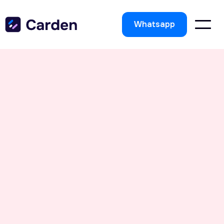
Whatsapp
Business
Jul 23, 2024
vrez comment activer facilement les réservations avec Googl
treprise, améliorer la visibilité en ligne et augmenter vos rés
grâce à des étapes simples et efficaces.